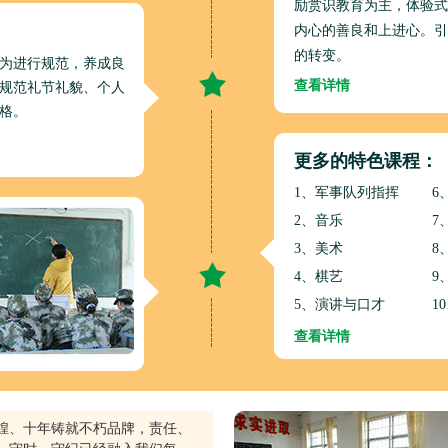
励赏识教育为主，体验式
：
内心的善良和上进心。引
的转变。
为进行规范，养成良
查看详情
规范礼节礼貌、个人
格。
更多的特色课程：
1、军事队列指挥
6
2、音乐
7
3、美术
8
4、棋艺
9
5、演讲与口才
1
查看详情
煌、十年铸就不朽品牌，责任、