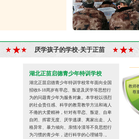
厌学孩子的学校-关于正苗
湖北正苗启德青少年特训学校
湖北正苗启德青少年特训学校常年面向全国
教师
招收8-18周岁有早恋、叛逆及厌学等思想行
尊
为的问题青少年为服务对象。本学校以强烈
的社会责任感、科学的教育教学方法和诲人
不倦的大爱精神，针对有早恋、叛逆、自卑
自闭、挥霍无度、厌学逃课、离家出走、人
格异常、暴力倾向、亲情冷漠等不良思想行
为习惯的青少年，进行科学的心理辅导..,