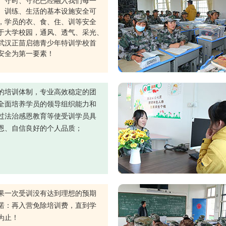
、守时、守纪已经融入我们每一
。训练、生活的基本设施安全可
，学员的衣、食、住、训等安全
于大学校园，通风、透气、采光、
武汉正苗启德青少年特训学校首
安全为第一要素！
的培训体制，专业高效稳定的团
全面培养学员的领导组织能力和
过法治感恩教育等使受训学员具
恩、自信良好的个人品质；
果一次受训没有达到理想的预期
诺：再入营免除培训费，直到学
为止！