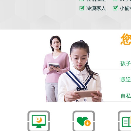
孩子
叛逆
自私