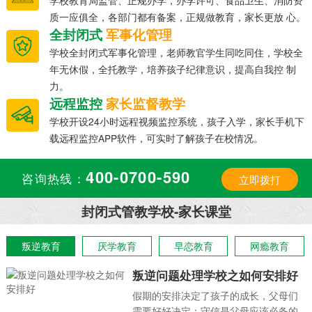
学校教育局监管、正规办学，办学许可、食品卫生、消防资
质一应俱全，各部门都有备案，正规做教育，家长更放 心。
全封闭式
军事化管理
学校全封闭式军事化管理，老师教官学生同吃同住，学校全
年无休假，全托教学，培养孩子纪律意识，提高自我控 制
力。
远程监控
家长监督教学
学校开设24小时远程视频监控系统，孩子入学，家长手机下
载远程监控APP软件，可实时了解孩子在校情况。
400-0700-590
咨询热线：
立即拨打
封闭式管教学校-家长课堂
叛逆教育
厌学教育
早恋教育
网瘾教育
叛逆问题处理学校之如何安排好
假期的安排决定了孩子的成长，父母们
需要好好决定：守信是父母应该必备的