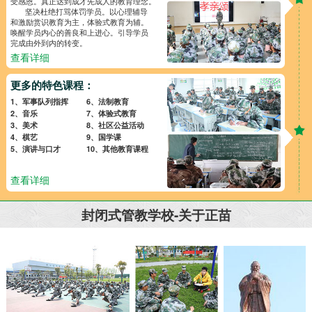
受感恩。真正达到成才先成人的教育理念。
坚决杜绝打骂体罚学员。以心理辅导
和激励赏识教育为主，体验式教育为辅。
唤醒学员内心的善良和上进心。引导学员
完成由外到内的转变。
查看详细
更多的特色课程：
1、军事队列指挥
6、法制教育
2、音乐
7、体验式教育
3、美术
8、社区公益活动
4、棋艺
9、国学课
5、演讲与口才
10、其他教育课程
查看详细
封闭式管教学校-关于正苗