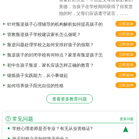
美德，当孩子在学校期间获得了你奖赏
孩子到校之后家长如何了解孩子在校情况?
他的时，父母们应该遵守诺言，……
孩子入校需要特训多长时间？
针对叛逆孩子心理辅导的机构解析如何提高孩子的
立即咨询
学校如何学生的特训效果？
管教叛逆孩子学校建议家长怎么做呢？
立即咨询
孩子入校需要准备什么资料？
叛逆问题处理学校之如何安排好孩子的假期？
立即咨询
学校心理老师是否专业？有无从业资格证?
叛逆孩子的封闭学校有何特点？家里有叛逆孩子怎
立即咨询
孩子到校之后如何孩子安全？
初中生孩子叛逆，家长应该怎样正确的教育？
立即咨询
正苗启德特训学校教育方法
锻炼孩子实践能力，从小事做起
立即咨询
学校主要通过什么方法改变孩子不良行为习惯？
如何培养孩子阳光自信的性格
立即咨询
孩子到校之后家长如何了解孩子在校情况?
孩子入校需要特训多长时间？
查看更多教育问题
学校如何学生的特训效果？
常见问题
孩子入校需要准备什么资料？
更多问题
学校心理老师是否专业？有无从业资格证?
孩子到校之后如何孩子安全？