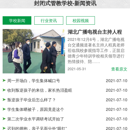
封闭式管教学校-新闻资讯
学校新闻
行业资讯
校园视频
湖北广播电视台主持人程
2021年12月6号，湖北广播电视
光
台交通频道著名主持人程真老师
莅临我校参观指导工作，正苗启
德青少年特训学校相关领导进行
文
热情接待、陪……
查看原文
2021-05-31
周一开场白，学生集体喊口号
2021-07-10
10
收到叛逆孩子的来信，家长热泪盈眶
2021-07-10
10
叛逆孩子毕业后怎么样了？
2021-07-10
10
学生集体晒被子，原因竟是这个
2021-07-10
10
第二次学业水平调研考试开始了
2021-07-10
10
迟到的拥抱，亲子见面分外“眼红”
2021-07-10