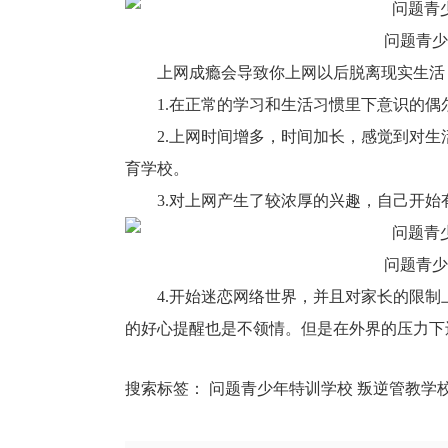
问题青少
上网成瘾会导致你上网以后脱离现实生活
1.在正常的学习和生活习惯里下意识的
2.上网时间增多，时间加长，感觉到对
育学校。
3.对上网产生了较浓厚的兴趣，自己开始
问题青少
4.开始迷恋网络世界，并且对家长的限
的好心提醒也是不领情。但是在外界的压力下
搜索标签：
问题青少年特训学校
叛逆管教学