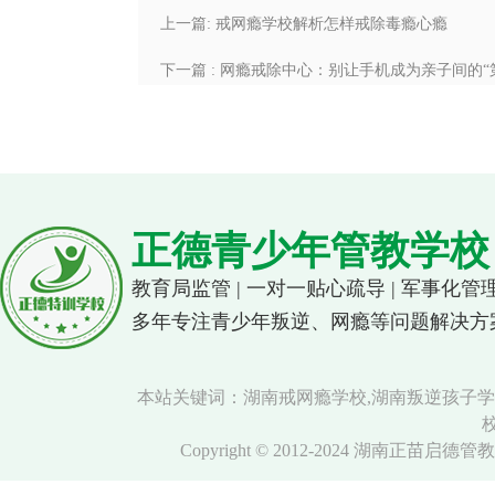
上一篇: 戒网瘾学校解析怎样戒除毒瘾心瘾
下一篇 : 网瘾戒除中心：别让手机成为亲子间的“
正德青少年管教学校
教育局监管 | 一对一贴心疏导 | 军事化管
多年专注青少年叛逆、网瘾等问题解决方
本站关键词：湖南戒网瘾学校,湖南叛逆孩子学
Copyright © 2012-2024 湖南正苗启