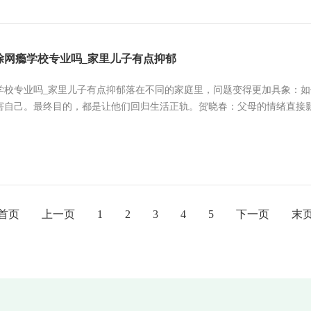
除网瘾学校专业吗_家里儿子有点抑郁
学校专业吗_家里儿子有点抑郁落在不同的家庭里，问题变得更加具象：
害自己。最终目的，都是让他们回归生活正轨。贺晓春：父母的情绪直接影响
首页
上一页
1
2
3
4
5
下一页
末